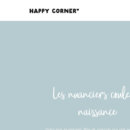
Les nuanciers coul
naissance
Voici nos nuanciers fille et garçon qui ont 