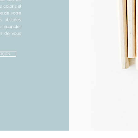
 coloris si
re de votre
 utilisées
e nuancier
in de vous
ARÇON