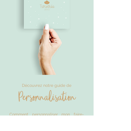
Découvrez notre guide de
Personnalisation
Comment personnaliser mon faire-
part de naissance ? Nous vous
expliquons tout ce qu'il faut savoir