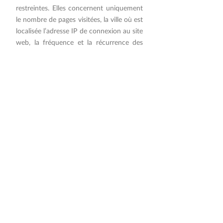
restreintes. Elles concernent uniquement
le nombre de pages visitées, la ville où est
localisée l’adresse IP de connexion au site
web, la fréquence et la récurrence des
visites, la durée de la visite, le navigateur,
l’opérateur ou le type de terminal à partir
duquel la visite est effectuée. Des
données telles que le nom, le prénom de
l’utilisateur ou l'adresse postale de
connexion ne sont, en aucun cas,
obtenues.
Les cookies utilisés sur ce site web :
- les cookies utilisés sur ce site web
stockent un identifiant ou des
instructions permettant de gérer la
navigation de l’utilisateur sur notre site.
Ils expirent pendant ou après la session,
ou après un délai ne dépassant pas 13
mois, conformément aux