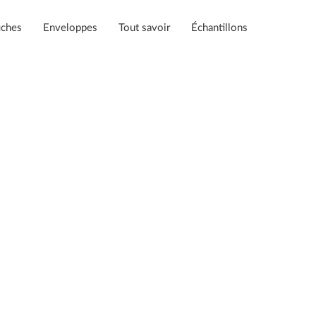
iches
Enveloppes
Tout savoir
Échantillons